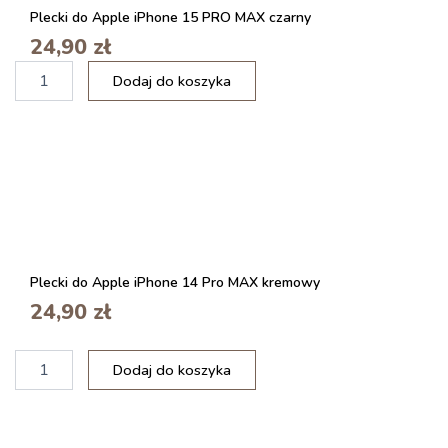
t
d
Plecki do Apple iPhone 15 PRO MAX czarny
e
o
l
24,90
zł
n
e
i
i
f
Dodaj do koszyka
l
e
o
o
z
n
ś
n
d
ć
a
l
P
n
a
l
e
I
e
g
P
c
o
h
k
t
o
i
e
n
Plecki do Apple iPhone 14 Pro MAX kremowy
i
l
e
24,90
zł
D
e
1
e
f
2
a
o
i
/
l
Dodaj do koszyka
n
l
1
o
u
o
2
f
ś
P
S
ć
r