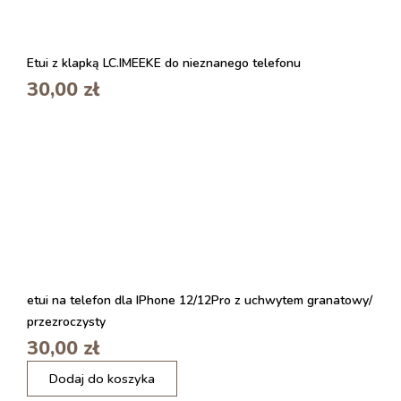
Etui z klapką LC.IMEEKE do nieznanego telefonu
30,00
zł
etui na telefon dla IPhone 12/12Pro z uchwytem granatowy/
przezroczysty
30,00
zł
i
Dodaj do koszyka
l