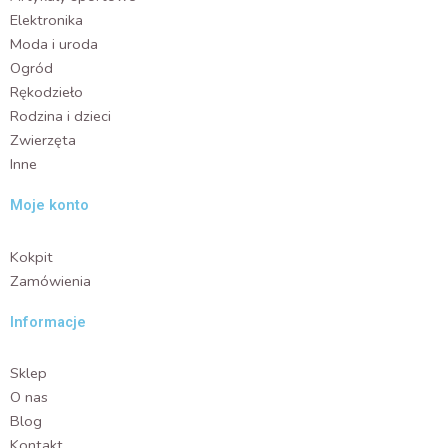
ó
B
o
Elektronika
ż
-
w
Moda i uroda
o
C
-
Ogród
w
U
S
y
Rękodzieło
S
z
L
B
Rodzina i dzieci
k
-
l
Zwierzęta
A
a
Inne
4
n
0
e
Moje konto
W
E
4
t
-
Kokpit
u
P
i
Zamówienia
o
n
r
a
Informacje
t
K
o
a
Sklep
w
r
a
O nas
t
y
Blog
d
Kontakt