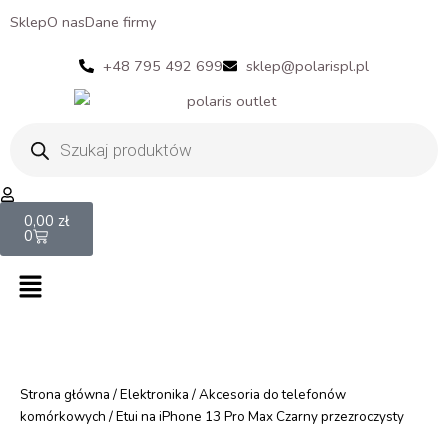
Sklep
O nas
Dane firmy
+48 795 492 699
sklep@polarispl.pl
Wyszukiwarka
produktów
Cart
0,00
zł
0
Menu
Strona główna
/
Elektronika
/
Akcesoria do telefonów
komórkowych
/ Etui na iPhone 13 Pro Max Czarny przezroczysty