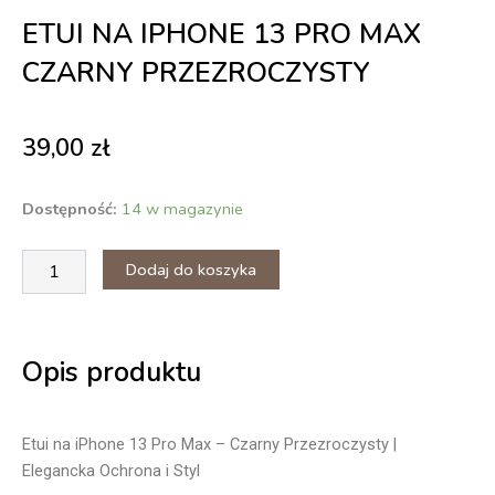
ETUI NA IPHONE 13 PRO MAX
CZARNY PRZEZROCZYSTY
39,00
zł
ilość
Dostępność:
14 w magazynie
Etui
na
Dodaj do koszyka
iPhone
13
Pro
Max
Czarny
Opis produktu
przezroczysty
Etui na iPhone 13 Pro Max – Czarny Przezroczysty |
Elegancka Ochrona i Styl