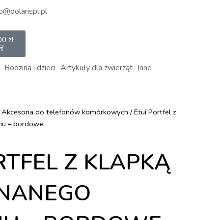
p@polarispl.pl
rt
00
zł
Rodzina i dzieci
Artykuły dla zwierząt
Inne
/
Akcesoria do telefonów komórkowych
/ Etui Portfel z
onu – bordowe
RTFEL Z KLAPKĄ
ZNANEGO