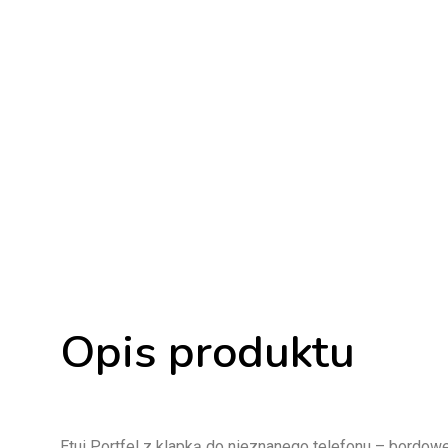
Opis produktu
Etui Portfel z klapką do nieznanego telefonu – bordow