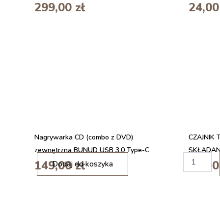
299,00
zł
24,0
Nagrywarka CD (combo z DVD)
CZAJNIK
zewnętrzna BUNUD USB 3.0 Type-C
SKŁADAN
i
i
149,00
zł
59,0
Dodaj do koszyka
l
l
o
o
ś
ś
ć
ć
M
Z
A
e