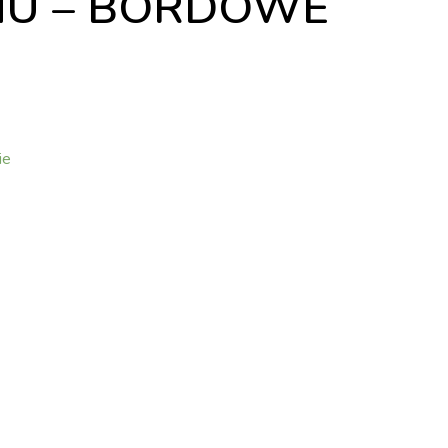
NU – BORDOWE
ie