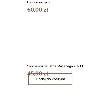
konwersyjnych
60,00
zł
Słuchawki nauszne Masacegon H-11
45,00
zł
i
Dodaj do koszyka
l
o
ś
ć
Y
U