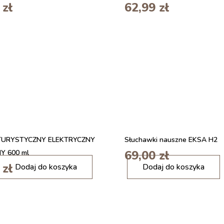
0
zł
62,99
zł
 TURYSTYCZNY ELEKTRYCZNY
Słuchawki nauszne EKSA H2
69,00
zł
Y 600 ml
i
0
zł
Dodaj do koszyka
Dodaj do koszyka
l
o
ś
ć
Ł
a