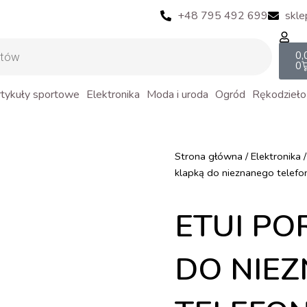
+48 795 492 699
skle
Ca
0,
0
tykuły sportowe
Elektronika
Moda i uroda
Ogród
Rękodzieło
Strona główna
/
Elektronika
klapką do nieznanego telef
ETUI PO
DO NIE