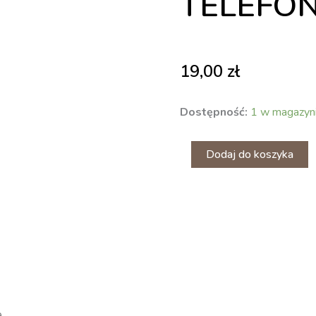
TELEFO
19,00
zł
ilość
Dostępność:
1 w magazyn
Etui
Portfel
z
Dodaj do koszyka
klapką
do
nieznanego
telefonu
-
bordowe
e