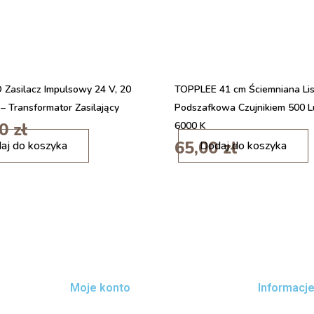
d
o
w
a
r
k
Zasilacz Impulsowy 24 V, 20
TOPPLEE 41 cm Ściemniana Li
a
i
– Transformator Zasilający
Podszafkowa Czujnikiem 500 
n
00
zł
6000 K
d
i
65,00
zł
aj do koszyka
Dodaj do koszyka
u
l
k
o
c
ś
y
ć
j
S
n
ł
a
u
3
c
w
h
1
a
Moje konto
s
Informacj
w
z
k