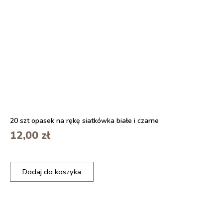
20 szt opasek na rękę siatkówka białe i czarne
12,00
zł
i
Dodaj do koszyka
l
o
ś
ć
2