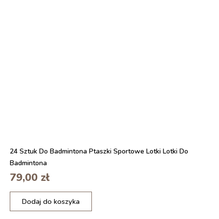
0
s
z
t
o
p
a
s
e
k
n
a
r
ę
k
ę
24 Sztuk Do Badmintona Ptaszki Sportowe Lotki Lotki Do
s
Badmintona
i
79,00
zł
a
t
i
k
Dodaj do koszyka
l
ó
o
w