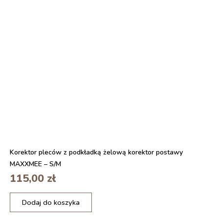
u
d
l
ą
a
P
h
o
o
r
p
ę
z
R
w
o
y
k
p
u
u
s
t
k
a
m
Korektor pleców z podkładką żelową korektor postawy
i
MAXXMEE – S/M
R
115,00
zł
e
l
i
a
Dodaj do koszyka
l
x
o
d