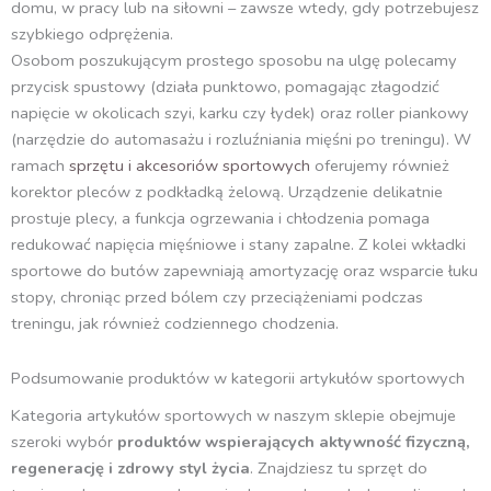
domu, w pracy lub na siłowni – zawsze wtedy, gdy potrzebujesz
szybkiego odprężenia.
Osobom poszukującym prostego sposobu na ulgę polecamy
przycisk spustowy (działa punktowo, pomagając złagodzić
napięcie w okolicach szyi, karku czy łydek) oraz roller piankowy
(narzędzie do automasażu i rozluźniania mięśni po treningu). W
ramach
sprzętu i akcesoriów sportowych
oferujemy również
korektor pleców z podkładką żelową. Urządzenie delikatnie
prostuje plecy, a funkcja ogrzewania i chłodzenia pomaga
redukować napięcia mięśniowe i stany zapalne. Z kolei wkładki
sportowe do butów zapewniają amortyzację oraz wsparcie łuku
stopy, chroniąc przed bólem czy przeciążeniami podczas
treningu, jak również codziennego chodzenia.
Podsumowanie produktów w kategorii artykułów sportowych
Kategoria artykułów sportowych w naszym sklepie obejmuje
szeroki wybór
produktów wspierających aktywność fizyczną,
regenerację i zdrowy styl życia
. Znajdziesz tu sprzęt do