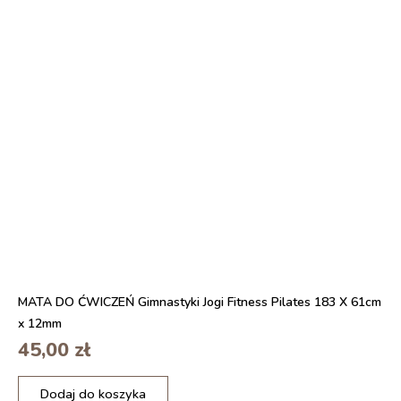
a
L
t
I
a
C
d
E
o
P
ć
R
w
O
i
r
c
ó
z
ż
e
o
ń
w
F
y
i
t
n
e
MATA DO ĆWICZEŃ Gimnastyki Jogi Fitness Pilates 183 X 61cm
s
x 12mm
s
45,00
zł
P
i
i
l
Dodaj do koszyka