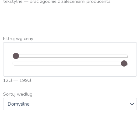
tekstylne — prać zgodnie z zaleceniami producenta.
Filtruj wg ceny
12
zł
—
199
zł
Sortuj według