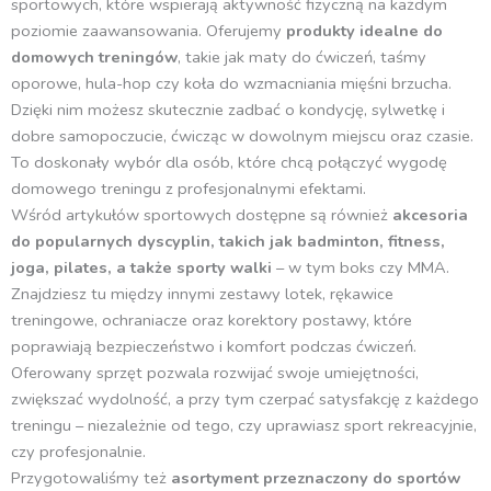
sportowych, które wspierają aktywność fizyczną na każdym
poziomie zaawansowania. Oferujemy
produkty idealne do
domowych treningów
, takie jak maty do ćwiczeń, taśmy
oporowe, hula-hop czy koła do wzmacniania mięśni brzucha.
Dzięki nim możesz skutecznie zadbać o kondycję, sylwetkę i
dobre samopoczucie, ćwicząc w dowolnym miejscu oraz czasie.
To doskonały wybór dla osób, które chcą połączyć wygodę
domowego treningu z profesjonalnymi efektami.
Wśród artykułów sportowych dostępne są również
akcesoria
do popularnych dyscyplin, takich jak badminton, fitness,
joga, pilates, a także sporty walki
– w tym boks czy MMA.
Znajdziesz tu między innymi zestawy lotek, rękawice
treningowe, ochraniacze oraz korektory postawy, które
poprawiają bezpieczeństwo i komfort podczas ćwiczeń.
Oferowany sprzęt pozwala rozwijać swoje umiejętności,
zwiększać wydolność, a przy tym czerpać satysfakcję z każdego
treningu – niezależnie od tego, czy uprawiasz sport rekreacyjnie,
czy profesjonalnie.
Przygotowaliśmy też
asortyment przeznaczony do sportów