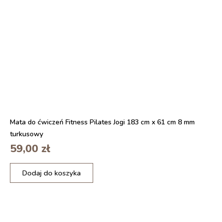
a
p
d
r
o
a
n
w
u
e
r
E
k
A
o
S
w
Y
a
D
n
O
i
a
Mata do ćwiczeń Fitness Pilates Jogi 183 cm x 61 cm 8 mm
z
turkusowy
r
59,00
zł
u
r
i
k
Dodaj do koszyka
l
ą
o
J
ś
E
ć
M
M
U