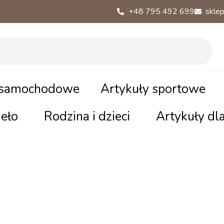
+48 795 492 699
sklep
 samochodowe
Artykuły sportowe
eło
Rodzina i dzieci
Artykuły dl