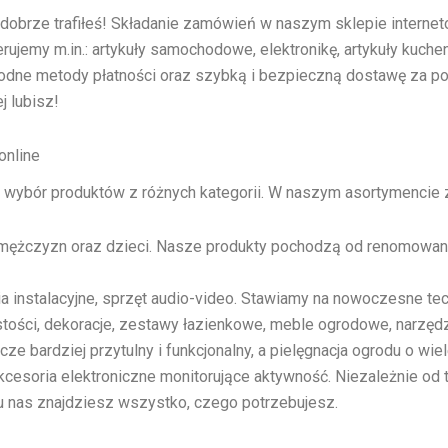
dobrze trafiłeś! Składanie zamówień w naszym sklepie internet
rujemy m.in.: artykuły samochodowe, elektronikę, artykuły kuche
odne metody płatności oraz szybką i bezpieczną dostawę za p
j lubisz!
online
ki wybór produktów z różnych kategorii. W naszym asortymencie 
iet, mężczyzn oraz dzieci. Nasze produkty pochodzą od renomowa
ria instalacyjne, sprzęt audio-video. Stawiamy na nowoczesne t
stości, dekoracje, zestawy łazienkowe, meble ogrodowe, narzęd
 bardziej przytulny i funkcjonalny, a pielęgnacja ogrodu o wiel
 akcesoria elektroniczne monitorujące aktywność. Niezależnie od
, u nas znajdziesz wszystko, czego potrzebujesz.