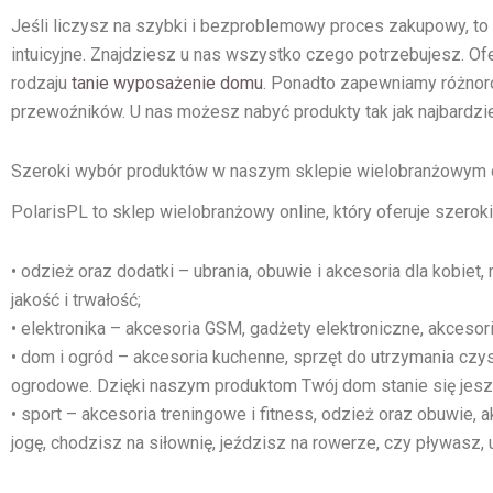
g
Jeśli liczysz na szybki i bezproblemowy proces zakupowy, to 
o
w
intuicyjne. Znajdziesz u nas wszystko czego potrzebujesz. Ofe
y
rodzaju
tanie wyposażenie domu
. Ponadto zapewniamy różnor
przewoźników. U nas możesz nabyć produkty tak jak najbardzie
Szeroki wybór produktów w naszym sklepie wielobranżowym 
PolarisPL to sklep wielobranżowy online, który oferuje szero
• odzież oraz dodatki – ubrania, obuwie i akcesoria dla kob
jakość i trwałość;
• elektronika – akcesoria GSM, gadżety elektroniczne, akceso
• dom i ogród – akcesoria kuchenne, sprzęt do utrzymania czy
ogrodowe. Dzięki naszym produktom Twój dom stanie się jeszcze
• sport – akcesoria treningowe i fitness, odzież oraz obuwie,
jogę, chodzisz na siłownię, jeździsz na rowerze, czy pływasz