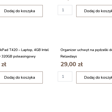
i
Dodaj do koszyka
Dodaj do koszy
l
o
ś
ć
K
A
B
E
kPad T420 – Laptop, 4GB Intel
Organizer uchwyt na pędzelki d
L
D 320GB poleasingowy
Relaxdays
U
S
0
zł
29,00
zł
B
-
i
Dodaj do koszyka
U
Dodaj do koszy
l
S
o
B
ś
-
ć
C
O
Q
c
U
h