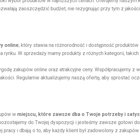
oki wybór produktów w najniższych cenach. Oferujemy naszym k
e
R
pozwalają zaoszczędzić budżet, nie rezygnując przy tym z jakoś
b
e
i
l
e
a
s
x
k
d
i
a
y online
, który stawia na różnorodność i dostępność produktów
e
y
g
 rynku. W sprzedaży mamy produkty z różnych kategorii, takich j
s
o
wygodę zakupów online oraz atrakcyjne ceny. Współpracujemy z
kości. Regularnie aktualizujemy naszą ofertę, aby sprostać oc
akupów w
miejscu, które zawsze dba o Twoje potrzeby i satys
– pozostajemy do Twojej dyspozycji i jesteśmy zawsze gotowi d
j pracy i dbają o to, aby każdy klient był zadowolony z zakupów.