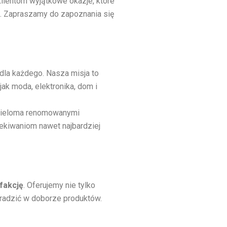
lientom wyjątkowe okazje, które
n
ci. Zapraszamy do zapoznania się
y
 dla każdego. Nasza misja to
ak moda, elektronika, dom i
 wieloma renomowanymi
zekiwaniom nawet najbardziej
fakcję
. Oferujemy nie tylko
oradzić w doborze produktów.