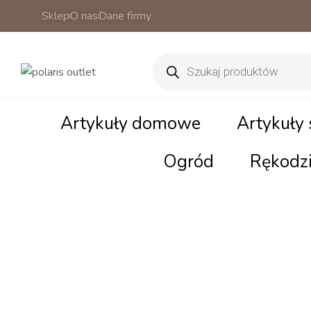
Sklep
O nas
Dane firmy
Wyszukiwarka
produktów
Artykuły domowe
Artykuły
Ogród
Rękodzi