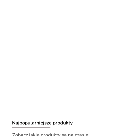
Jesteśmy jedn
Polsce
DARMOWA DOSTAWA JUŻ OD 150 ZŁ.
Najpopularniejsze produkty
Zobacz jakie produkty są na czasie!