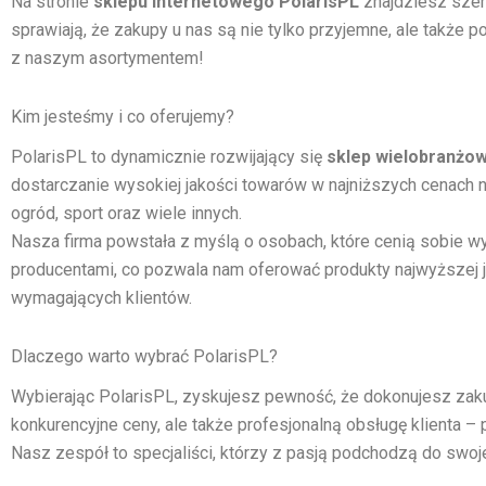
Na stronie
sklepu internetowego PolarisPL
znajdziesz szer
m
0
l
o
sprawiają, że zakupy u nas są nie tylko przyjemne, ale także 
a
r
z naszym asortymentem!
s
e
k
I
o
5
Kim jesteśmy i co oferujemy?
w
,
a
H
PolarisPL to dynamicznie rozwijający się
sklep wielobranżow
K
D
dostarczanie wysokiej jakości towarów w najniższych cenach na
O
D
M
3
ogród, sport oraz wiele innych.
P
2
Nasza firma powstała z myślą o osobach, które cenią sobie 
L
0
producentami, co pozwala nam oferować produkty najwyższej ja
E
G
wymagających klientów.
T
B
p
o
Dlaczego warto wybrać PolarisPL?
l
e
Wybierając PolarisPL, zyskujesz pewność, że dokonujesz z
a
konkurencyjne ceny, ale także profesjonalną obsługę klienta 
s
i
Nasz zespół to specjaliści, którzy z pasją podchodzą do swoje
n