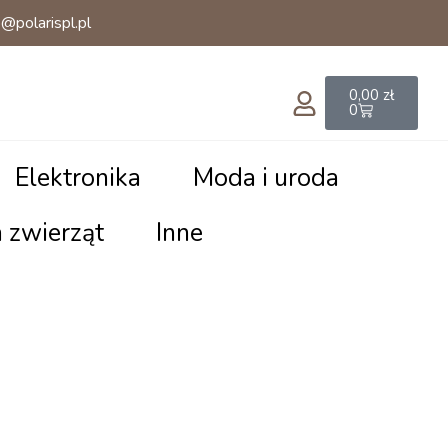
@polarispl.pl
Cart
0,00
zł
0
Elektronika
Moda i uroda
a zwierząt
Inne