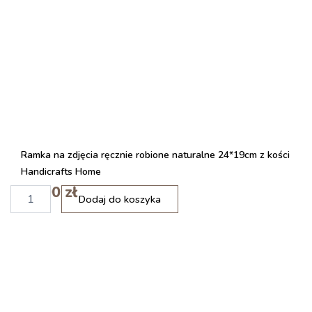
Ramka na zdjęcia ręcznie robione naturalne 24*19cm z kości
Handicrafts Home
59,00
zł
i
Dodaj do koszyka
l
o
ś
ć
T
a
c
a