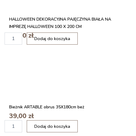
d
e
k
HALLOWEEN DEKORACYJNA PAJĘCZYNA BIAŁA NA
o
r
IMPREZĘ HALLOWEEN 100 X 200 CM
a
15,00
zł
i
c
Dodaj do koszyka
l
y
o
j
ś
n
ć
a
R
w
a
k
m
s
k
z
a
t
n
a
a
ł
Bieżnik ARTABLE obrus 35X180cm beż
z
c
d
39,00
zł
i
j
i
e
ę
Dodaj do koszyka
l
l
c
o
i