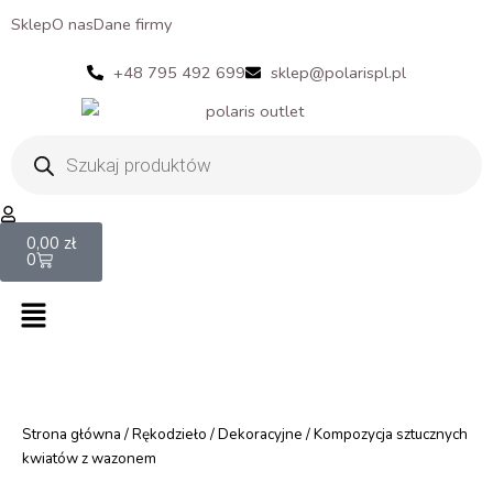
Sklep
O nas
Dane firmy
+48 795 492 699
sklep@polarispl.pl
Wyszukiwarka
produktów
Cart
0,00
zł
0
Menu
Strona główna
/
Rękodzieło
/
Dekoracyjne
/ Kompozycja sztucznych
kwiatów z wazonem