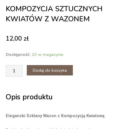
KOMPOZYCJA SZTUCZNYCH
KWIATÓW Z WAZONEM
12,00
zł
ilość
Dostępność:
20 w magazynie
Kompozycja
sztucznych
Dodaj do koszyka
kwiatów
z
wazonem
Opis produktu
Elegancki Szklany Wazon z Kompozycją Kwiatową