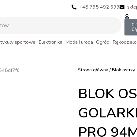
+48 795 492 699
skle
Ca
0,
0
tykuły sportowe
Elektronika
Moda i uroda
Ogród
Rękodzieło
Strona główna
/ Blok ostrzy
BLOK O
GOLARKI
PRO 94M