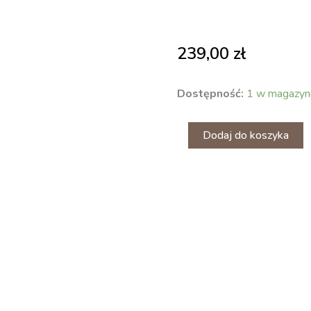
239,00
zł
ilość
Dostępność:
1 w magazyn
Blok
ostrzy
do
Dodaj do koszyka
golarki
Braun
Series
9
Pro
94M
81747657