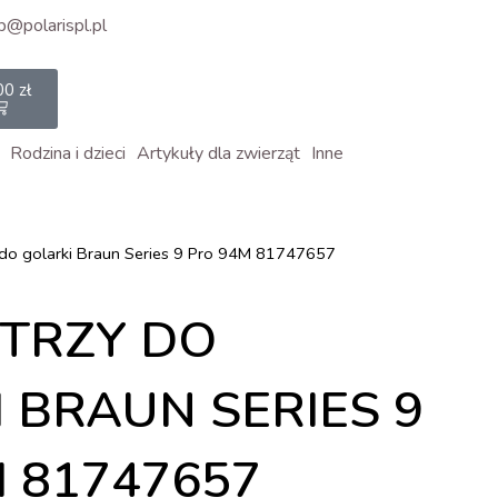
p@polarispl.pl
rt
00
zł
Rodzina i dzieci
Artykuły dla zwierząt
Inne
 do golarki Braun Series 9 Pro 94M 81747657
STRZY DO
 BRAUN SERIES 9
 81747657