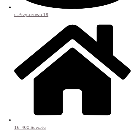
ul.Przytorowa 19
16-400 Suwałki