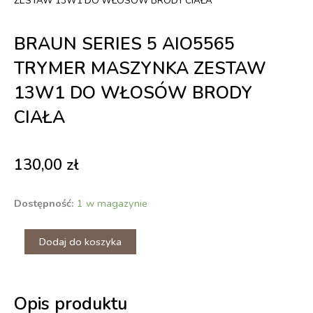
ZESTAW 13W1 DO WŁOSÓW BRODY CIAŁA
BRAUN SERIES 5 AIO5565
TRYMER MASZYNKA ZESTAW
13W1 DO WŁOSÓW BRODY
CIAŁA
130,00
zł
ilość
Dostępność:
1 w magazynie
BRAUN
SERIES
Dodaj do koszyka
5
AIO5565
TRYMER
MASZYNKA
ZESTAW
Opis produktu
13W1