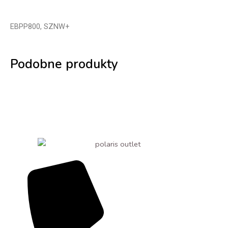
DO
WŁOSÓW
EBPP800, SZNW+
BRODY
CIAŁA
Podobne produkty