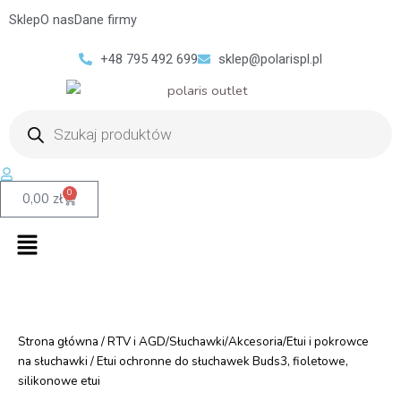
Sklep
O nas
Dane firmy
+48 795 492 699
sklep@polarispl.pl
Wyszukiwarka
produktów
0
Cart
0,00
zł
Menu
Strona główna
/
RTV i AGD/Słuchawki/Akcesoria/Etui i pokrowce
na słuchawki
/ Etui ochronne do słuchawek Buds3, fioletowe,
silikonowe etui