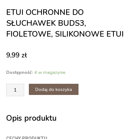
ETUI OCHRONNE DO
SŁUCHAWEK BUDS3,
FIOLETOWE, SILIKONOWE ETUI
9,99
zł
ilość
Dostępność:
4 w magazynie
Etui
ochronne
Dodaj do koszyka
do
słuchawek
Buds3,
fioletowe,
silikonowe
Opis produktu
etui
CECHY PRODUKTU: