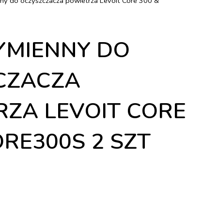
nny do oczyszczacza powietrza Levoit Core 300 &
YMIENNY DO
CZACZA
ZA LEVOIT CORE
ORE300S 2 SZT