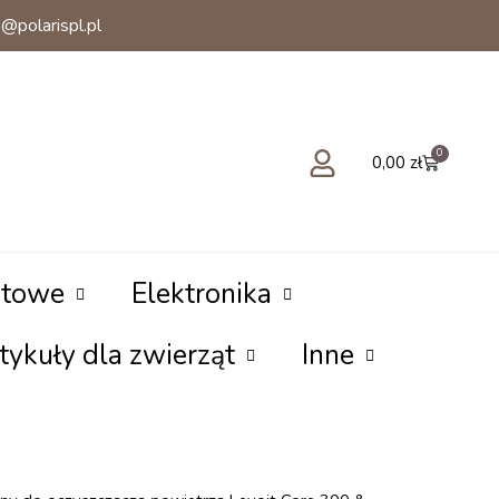
@polarispl.pl
0
Cart
0,00
zł
rtowe
Elektronika
tykuły dla zwierząt
Inne