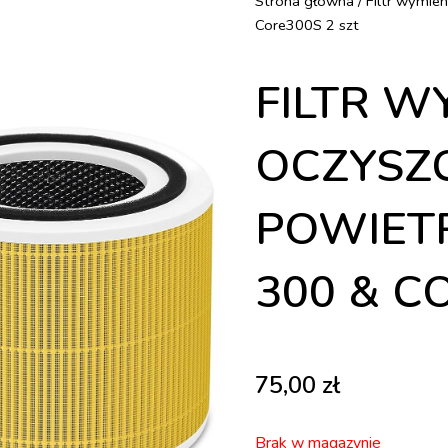
Strona główna
/ Filtr wymie
Core300S 2 szt
FILTR W
OCZYSZ
POWIETR
300 & C
75,00
zł
Brak w magazynie