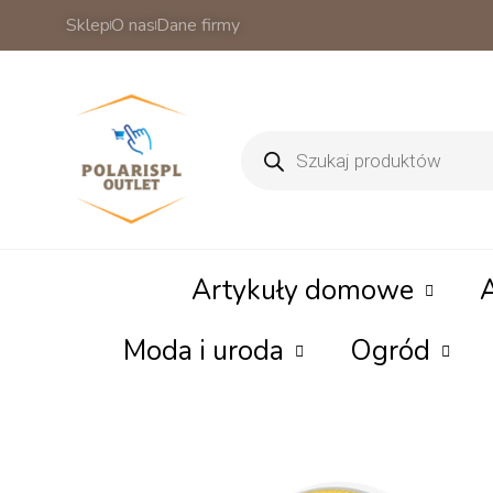
Sklep
O nas
Dane firmy
Wyszukiwarka
produktów
Artykuły domowe
Moda i uroda
Ogród