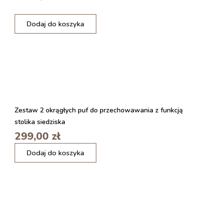
i
Dodaj do koszyka
l
o
ś
ć
P
o
d
u
s
Zestaw 2 okrągłych puf do przechowawania z funkcją
z
stolika siedziska
k
299,00
zł
a
d
i
Dodaj do koszyka
o
l
s
o
p
ś
a
ć
n
S
i
t
a
ó