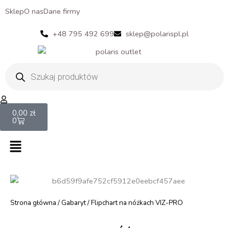
Sklep
O nas
Dane firmy
+48 795 492 699
sklep@polarispl.pl
Wyszukiwarka
produktów
Cart
0,00
zł
0
Menu
Strona główna
/
Gabaryt
/ Flipchart na nóżkach VIZ-PRO