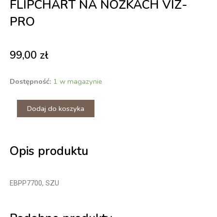
FLIPCHART NA NÓŻKACH VIZ-
PRO
99,00
zł
ilość
Dostępność:
1 w magazynie
Flipchart
na
Dodaj do koszyka
nóżkach
VIZ-
PRO
Opis produktu
EBPP7700, SZU