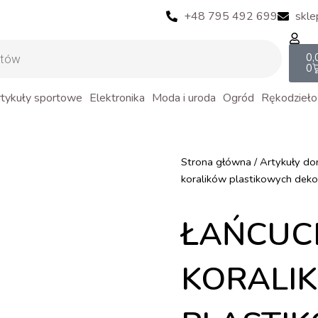
+48 795 492 699
skle
Ca
0,
0
tykuły sportowe
Elektronika
Moda i uroda
Ogród
Rękodzieło
Strona główna
/
Artykuły d
koralików plastikowych deko
ŁAŃCUC
KORALI