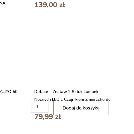
139,00
zł
NA
CALIYO 50
Detake – Zestaw 2 Sztuk Lampek
Nocnych LED z Czujnikiem Zmierzchu do
i
Świtu
Dodaj do koszyka
l
79,99
zł
o
ś
ć
A