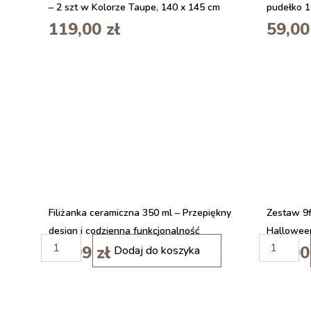
– 2 szt w Kolorze Taupe, 140 x 145 cm
pudełko 1
119,00
zł
59,0
Filiżanka ceramiczna 350 ml – Przepiękny
Zestaw 9f
design i codzienna funkcjonalność
Hallowee
i
i
19,99
zł
25,0
Dodaj do koszyka
l
l
o
o
ś
ś
ć
ć
Z
L