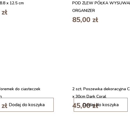
8.8 x 12.5 cm
POD ZLEW PÓŁKA WYSUWA
0
zł
ORGANIZER
85,00
zł
oremek do ciasteczek
2 szt. Poszewka dekoracyjna 
n
x 30cm Dark Coral
i
0
zł
45,00
zł
Dodaj do koszyka
Dodaj do koszyka
l
o
ś
ć
2