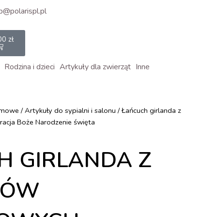
p@polarispl.pl
rt
00
zł
Rodzina i dzieci
Artykuły dla zwierząt
Inne
omowe
/
Artykuły do sypialni i salonu
/ Łańcuch girlanda z
racja Boże Narodzenie święta
H GIRLANDA Z
KÓW