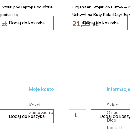
n
a
 Stolik pod laptopa do łóżka,
Organizer, Stojak do Butów – 
l
 poduszką
Uchwyt na Buty RelaxDays 5sz
n
i
0
zł
21,99
zł
Dodaj do koszyka
Dodaj do koszyka
a
l
o
o
s
ś
t
ć
r
N
z
A
a
M
ł
K
k
Y
a
U
4
S
w
B
Moje konto
Informacj
1
L
z
E
Kokpit
Sklep
r
D
e
L
i
Zamówienia
O nas
Dodaj do koszyka
Dodaj do kosz
g
a
l
Blog
u
m
o
Kontakt
l
p
ś