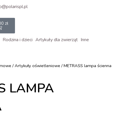
p@polarispl.pl
rt
00
zł
Rodzina i dzieci
Artykuły dla zwierząt
Inne
omowe
/
Artykuły oświetleniowe
/ METRASS lampa ścienna
S LAMPA
A