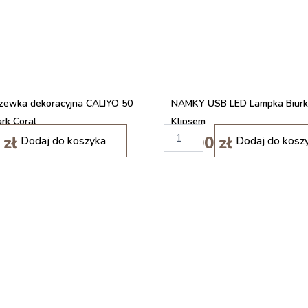
szewka dekoracyjna CALIYO 50
NAMKY USB LED Lampka Biur
rk Coral
Klipsem
i
0
zł
45,00
zł
Dodaj do koszyka
Dodaj do kosz
l
o
ś
ć
P
r
o
f
e
s
j
o