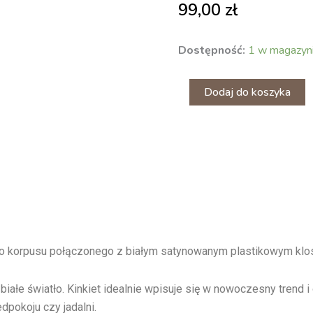
99,00
zł
ilość
Dostępność:
1 w magazyn
METRASS
lampa
ścienna
Dodaj do koszyka
go korpusu połączonego z białym satynowanym plastikowym kl
białe światło. Kinkiet idealnie wpisuje się w nowoczesny trend
dpokoju czy jadalni.