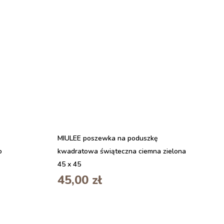
MIULEE poszewka na poduszkę
o
kwadratowa świąteczna ciemna zielona
45 x 45
45,00
zł