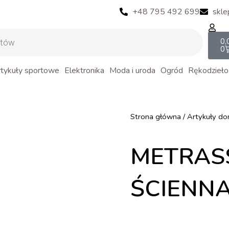
+48 795 492 699
skle
Ca
0,
0
tykuły sportowe
Elektronika
Moda i uroda
Ogród
Rękodzieło
Strona główna
/
Artykuły d
METRAS
ŚCIENN