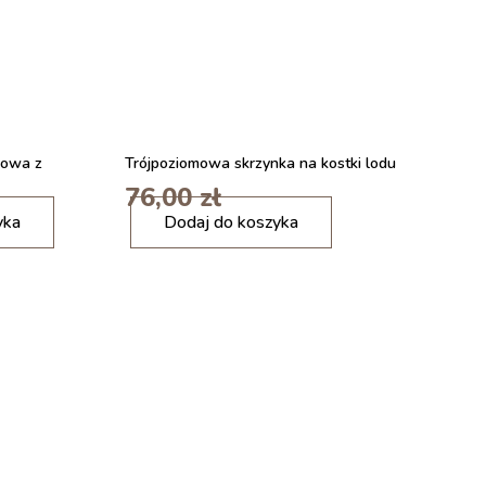
kowa z
Trójpoziomowa skrzynka na kostki lodu
76,00
zł
i
yka
Dodaj do koszyka
l
o
ś
ć
M
I
U
L
E
E
p
o