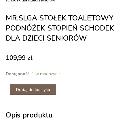
schodek dla dzieci seniorów
MR.SLGA STOŁEK TOALETOWY
PODNÓŻEK STOPIEŃ SCHODEK
DLA DZIECI SENIORÓW
109,99
zł
ilość
Dostępność:
1 w magazynie
MR.SlGA
Stołek
Dodaj do koszyka
toaletowy
podnóżek
stopień
schodek
dla
Opis produktu
dzieci
seniorów