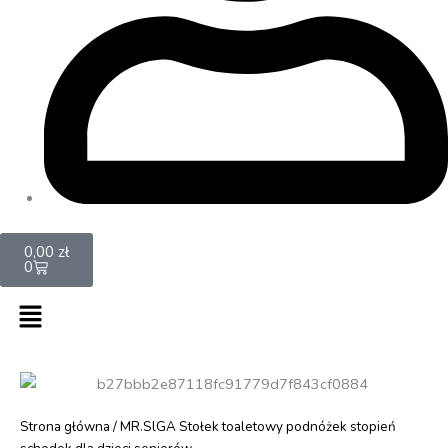
Cart
0,00
zł
0
Menu
Strona główna
/ MR.SlGA Stołek toaletowy podnóżek stopień