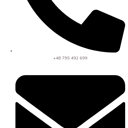
Frytkownicy
Beztłuszczowej
2szt,
Sky
Blue
+48 795 492 699