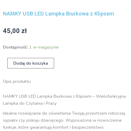
NAMKY USB LED Lampka Biurkowa z Klipsem
45,00
zł
ilość
Dostępność:
1 w magazynie
NAMKY
USB
Dodaj do koszyka
LED
Lampka
Biurkowa
z
Opis produktu
Klipsem
NAMKY USB LED Lampka Biurkowa z Klipsem – Wielofunkcyjna
Lampka do Czytania i Pracy
Idealne rozwiązanie do oświetlenia Twojej przestrzeni roboczej,
sypialni czy pokoju dziecięcego. Wyposażona w nowoczesne
funkcje, które gwarantują komfort i bezpieczeństwo