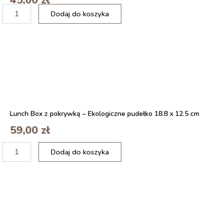
45,00
zł
ilość
Dodaj do koszyka
Hysenm
Tkany
Bieżnik
na
Stół
-
Rustykalny
Styl
Boho
z
Lunch Box z pokrywką – Ekologiczne pudełko 18.8 x 12.5 cm
Makramą
30
59,00
zł
x
170
ilość
Dodaj do koszyka
cm
POKROWIEC
POSZEWKĄ
NA
PODUSZKĘ
ORTOPEDYCZNĄ
ELVIROS