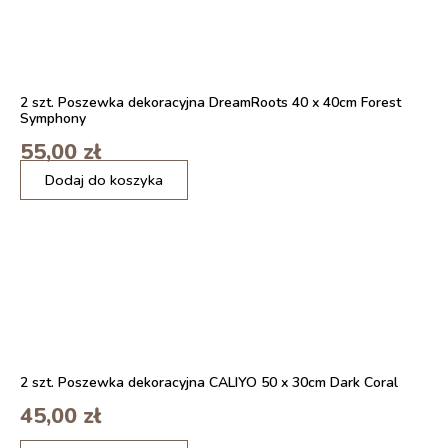
Kubek
z
Charlim
Chaplinem
2 szt. Poszewka dekoracyjna DreamRoots 40 x 40cm Forest
Symphony
55,00
zł
ilość
Dodaj do koszyka
Filiżanka
ceramiczna
350
ml
-
Przepiękny
design
i
codzienna
funkcjonalność
2 szt. Poszewka dekoracyjna CALIYO 50 x 30cm Dark Coral
45,00
zł