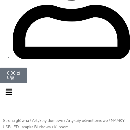
Cart
0,00
zł
0
Menu
Strona główna
/
Artykuły domowe
/
Artykuły oświetleniowe
/ NAMKY
USB LED Lampka Biurkowa z Klipsem