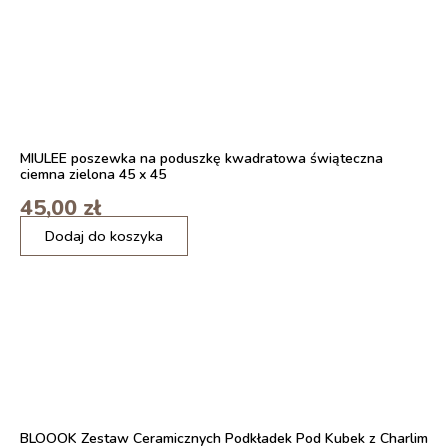
BEŻOWE,
NIEPRZEZROCZYSTE
140X260
CM
2
sztuki
MIULEE poszewka na poduszkę kwadratowa świąteczna
ciemna zielona 45 x 45
45,00
zł
ilość
Dodaj do koszyka
2
szt.
VERBOPAN
SZAFKA
ORGANIZER
POD
ZLEW
PÓŁKA
WYSUWANA
ORGANIZER
BLOOOK Zestaw Ceramicznych Podkładek Pod Kubek z Charlim