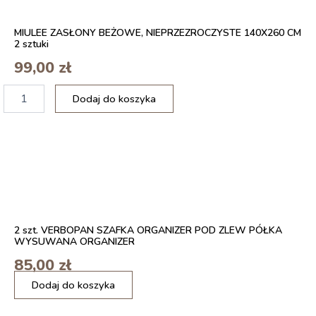
MIULEE ZASŁONY BEŻOWE, NIEPRZEZROCZYSTE 140X260 CM
2 sztuki
99,00
zł
ilość
Dodaj do koszyka
Lunch
Box
z
pokrywką
-
Ekologiczne
pudełko
18.8
x
2 szt. VERBOPAN SZAFKA ORGANIZER POD ZLEW PÓŁKA
12.5
WYSUWANA ORGANIZER
cm
85,00
zł
ilość
Dodaj do koszyka
MIULEE
ZASŁONY