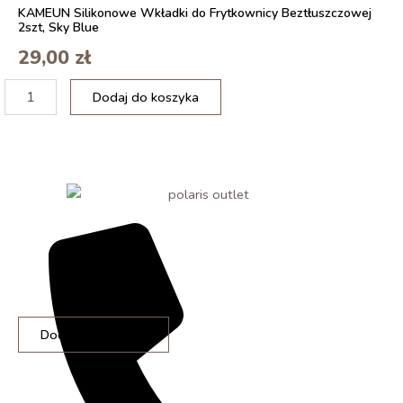
Dark
KAMEUN Silikonowe Wkładki do Frytkownicy Beztłuszczowej
2szt, Sky Blue
Coral
29,00
zł
ilość
Dodaj do koszyka
Trójpoziomowa
skrzynka
na
kostki
lodu
ilość
Dodaj do koszyka
KAMEUN
Silikonowe
Wkładki
do