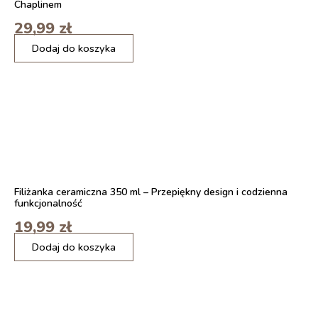
Chaplinem
29,99
zł
ilość
Dodaj do koszyka
MIULEE
poszewka
na
poduszkę
kwadratowa
świąteczna
ciemna
zielona
45
x
Filiżanka ceramiczna 350 ml – Przepiękny design i codzienna
45
funkcjonalność
19,99
zł
ilość
Dodaj do koszyka
BLOOOK
Zestaw
Ceramicznych
Podkładek
Pod