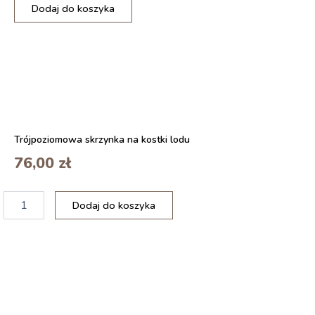
ilość
Dodaj do koszyka
2
szt.
Poszewka
dekoracyjna
DreamRoots
40
x
40cm
Forest
Trójpoziomowa skrzynka na kostki lodu
Symphony
76,00
zł
ilość
Dodaj do koszyka
2
szt.
Poszewka
dekoracyjna
CALIYO
50
x
30cm