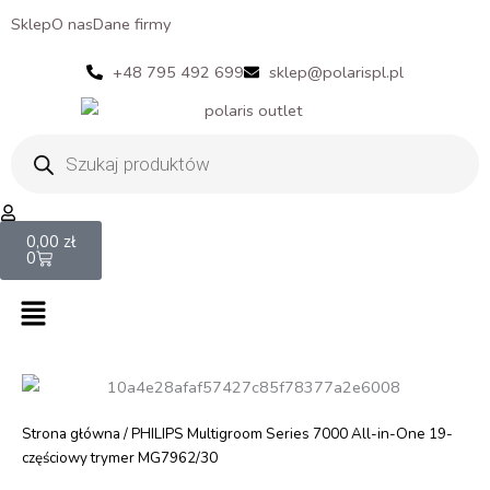
Sklep
O nas
Dane firmy
+48 795 492 699
sklep@polarispl.pl
Wyszukiwarka
produktów
Cart
0,00
zł
0
Menu
Strona główna
/ PHILIPS Multigroom Series 7000 All-in-One 19-
częściowy trymer MG7962/30