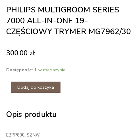
PHILIPS MULTIGROOM SERIES
7000 ALL-IN-ONE 19-
CZĘŚCIOWY TRYMER MG7962/30
300,00
zł
ilość
Dostępność:
1 w magazynie
PHILIPS
Multigroom
Dodaj do koszyka
Series
7000
All-
in-
One
Opis produktu
19-
częściowy
trymer
EBPP800, SZNW+
MG7962/30