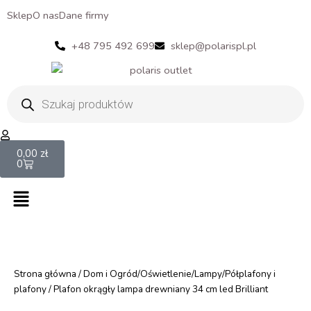
Sklep
O nas
Dane firmy
+48 795 492 699
sklep@polarispl.pl
Wyszukiwarka
produktów
Cart
0,00
zł
0
Menu
Strona główna
/
Dom i Ogród/Oświetlenie/Lampy/Półplafony i
plafony
/ Plafon okrągły lampa drewniany 34 cm led Brilliant