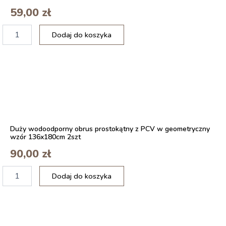
59,00
zł
ilość
Dodaj do koszyka
Maison
d'
Hermine
Kelim
100%
Bawełniany
Bieżnik
na
Stół
Duży wodoodporny obrus prostokątny z PCV w geometryczny
Meadow
wzór 136x180cm 2szt
50cm
x
90,00
zł
150cm
ilość
Dodaj do koszyka
Lunch
Box
z
pokrywką
-