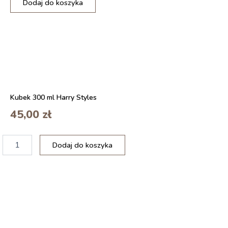
Dodaj do koszyka
Detake
-
Zestaw
2
Sztuk
Lampek
Nocnych
LED
z
Kubek 300 ml Harry Styles
Czujnikiem
Zmierzchu
45,00
zł
do
Świtu
ilość
Dodaj do koszyka
Relaxdays
Stolik
pod
laptopa
do
łóżka,
bambus
z