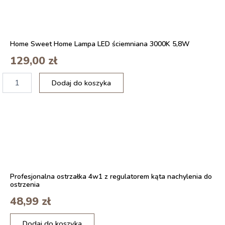
Ekologiczne
pudełko
18.8
x
Home Sweet Home Lampa LED ściemniana 3000K 5,8W
12.5
cm
129,00
zł
ilość
Dodaj do koszyka
Duży
wodoodporny
obrus
prostokątny
z
PCV
w
geometryczny
wzór
Profesjonalna ostrzałka 4w1 z regulatorem kąta nachylenia do
136x180cm
ostrzenia
2szt
48,99
zł
ilość
Dodaj do koszyka