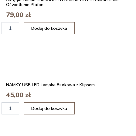
Oświetlenie Plafon
79,00
zł
ilość
Dodaj do koszyka
Aisilan
lampa
7W
led
czarna
NAMKY USB LED Lampka Biurkowa z Klipsem
45,00
zł
ilość
Dodaj do koszyka
Okrągła
Lampa
Sufitowa
LED
Dorlink