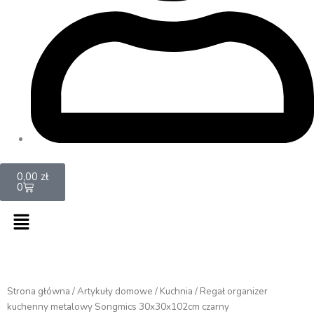
Cart
0,00
zł
0
Menu
Strona główna
/
Artykuły domowe
/
Kuchnia
/ Regał organizer
kuchenny metalowy Songmics 30x30x102cm czarny