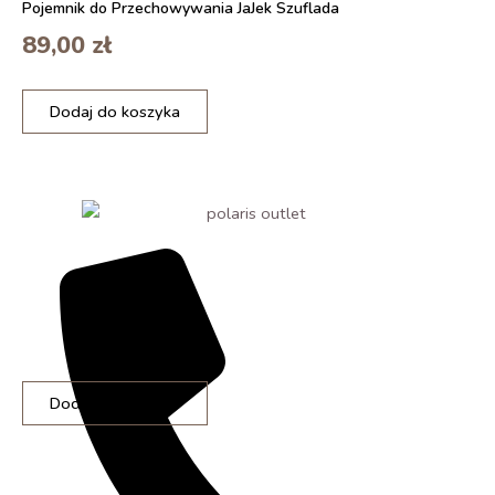
poduszką
Pojemnik do Przechowywania JaJek Szuflada
89,00
zł
ilość
Dodaj do koszyka
Kubek
300
ml
Harry
Styles
ilość
Dodaj do koszyka
Pojemnik
do
Przechowywania
JaJek