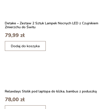
18W
-
Nowoczesne
Oświetlenie
Detake – Zestaw 2 Sztuk Lampek Nocnych LED z Czujnikiem
Plafon
Zmierzchu do Świtu
79,99
zł
ilość
Dodaj do koszyka
NAMKY
USB
LED
Lampka
Biurkowa
z
Klipsem
Relaxdays Stolik pod laptopa do łóżka, bambus z poduszką
78,00
zł
ilość