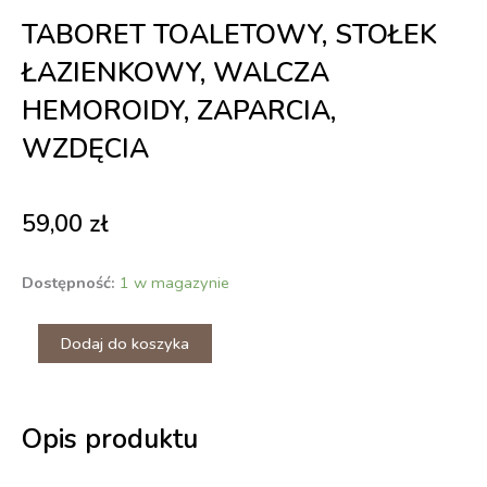
TABORET TOALETOWY, STOŁEK
ŁAZIENKOWY, WALCZA
HEMOROIDY, ZAPARCIA,
WZDĘCIA
59,00
zł
ilość
Dostępność:
1 w magazynie
TABORET
TOALETOWY,
Dodaj do koszyka
STOŁEK
ŁAZIENKOWY,
WALCZA
HEMOROIDY,
ZAPARCIA,
Opis produktu
WZDĘCIA