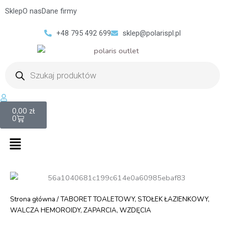
Sklep
O nas
Dane firmy
+48 795 492 699
sklep@polarispl.pl
Wyszukiwarka
produktów
Cart
0,00
zł
0
Menu
Strona główna
/ TABORET TOALETOWY, STOŁEK ŁAZIENKOWY,
WALCZA HEMOROIDY, ZAPARCIA, WZDĘCIA