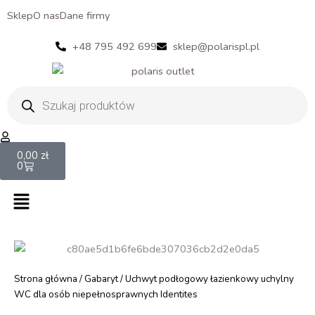
Sklep
O nas
Dane firmy
+48 795 492 699
sklep@polarispl.pl
Wyszukiwarka
produktów
Cart
0,00
zł
0
Menu
Strona główna
/
Gabaryt
/ Uchwyt podłogowy łazienkowy uchylny
WC dla osób niepełnosprawnych Identites