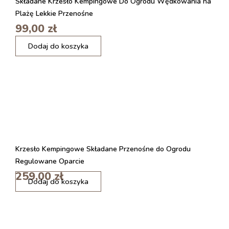
Składane Krzesło Kempingowe Do Ogrodu Wędkowania na
Plażę Lekkie Przenośne
99,00
zł
i
Dodaj do koszyka
l
o
ś
ć
S
t
ó
ł
z
d
Krzesło Kempingowe Składane Przenośne do Ogrodu
r
Regulowane Oparcie
e
w
259,00
zł
i
Dodaj do koszyka
n
l
a
o
a
ś
k
ć
a
S