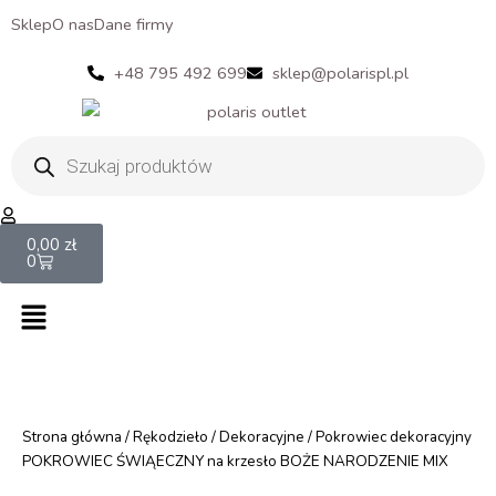
Sklep
O nas
Dane firmy
+48 795 492 699
sklep@polarispl.pl
Wyszukiwarka
produktów
Cart
0,00
zł
0
Menu
Strona główna
/
Rękodzieło
/
Dekoracyjne
/ Pokrowiec dekoracyjny
POKROWIEC ŚWIĄECZNY na krzesło BOŻE NARODZENIE MIX