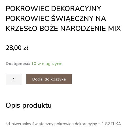
POKROWIEC DEKORACYJNY
POKROWIEC ŚWIĄECZNY NA
KRZESŁO BOŻE NARODZENIE MIX
28,00
zł
ilość
Dostępność:
10 w magazynie
Pokrowiec
dekoracyjny
Dodaj do koszyka
POKROWIEC
ŚWIĄECZNY
na
krzesło
BOŻE
Opis produktu
NARODZENIE
MIX
✨Uniwersalny świąteczny pokrowiec dekoracyjny – 1 SZTUKA