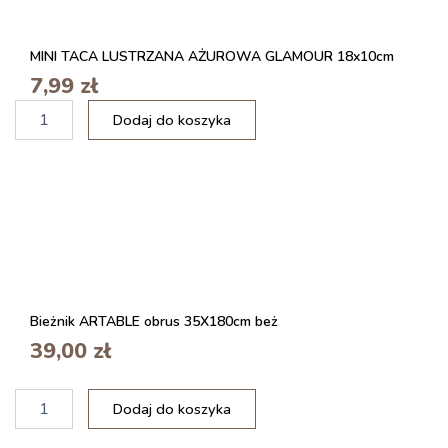
MINI TACA LUSTRZANA AŻUROWA GLAMOUR 18x10cm
7,99
zł
i
Dodaj do koszyka
l
o
ś
ć
T
a
c
a
d
e
Bieżnik ARTABLE obrus 35X180cm beż
k
39,00
zł
o
r
a
i
c
Dodaj do koszyka
l
y
o