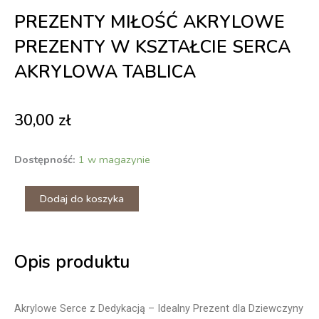
PREZENTY MIŁOŚĆ AKRYLOWE
PREZENTY W KSZTAŁCIE SERCA
AKRYLOWA TABLICA
30,00
zł
ilość
Dostępność:
1 w magazynie
Prezenty
miłość
Dodaj do koszyka
akrylowe
prezenty
w
kształcie
serca
Opis produktu
akrylowa
tablica
Akrylowe Serce z Dedykacją – Idealny Prezent dla Dziewczyny