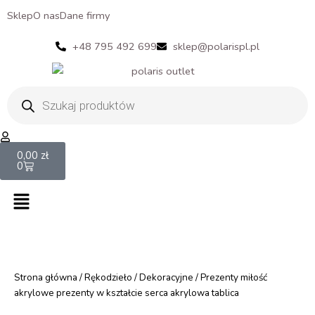
Sklep
O nas
Dane firmy
+48 795 492 699
sklep@polarispl.pl
Wyszukiwarka
produktów
Cart
0,00
zł
0
Menu
Strona główna
/
Rękodzieło
/
Dekoracyjne
/ Prezenty miłość
akrylowe prezenty w kształcie serca akrylowa tablica