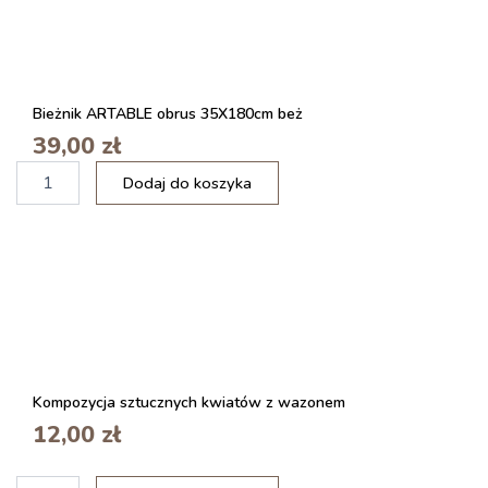
Bieżnik ARTABLE obrus 35X180cm beż
39,00
zł
i
Dodaj do koszyka
l
o
ś
ć
R
a
m
k
a
n
Kompozycja sztucznych kwiatów z wazonem
a
12,00
zł
z
d
j
i